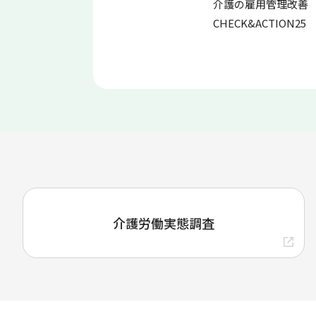
理事長賞表
令和７年度 理事長賞表
介護の雇用管理改善
彰
CHECK&ACTION25
介護労働実態調査