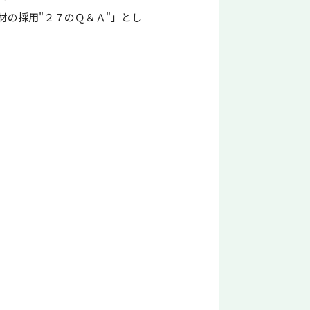
の採用"２７のＱ＆Ａ"」とし