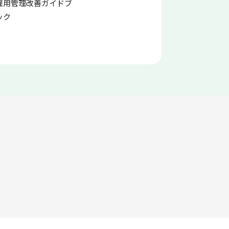
雇用管理改善ガイドブ
研修計画作成の手引き
訪問介護
ック
の事務効