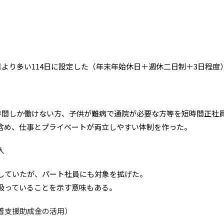
日より多い114日に設定した（年末年始休日＋週休二日制＋3日程度
6時間しか働けない方、子供が難病で通院が必要な方等を短時間正社
含め、仕事とプライベートが両立しやすい体制を作った。
入
していたが、パート社員にも対象を拡げた。
扱っていることを示す意味もある。
着支援助成金の活用）