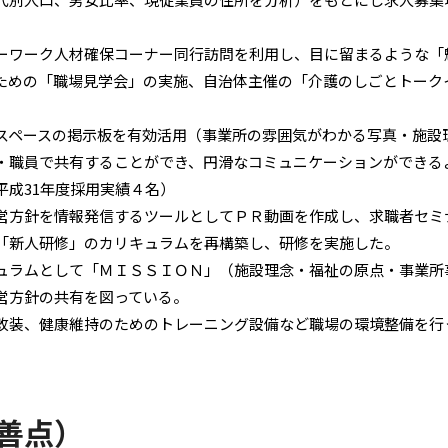
ーワーク人材確保コーナー同行訪問を利用し、目に留まるような「
ための「職場見学会」の実施、自治体主催の「介護のしごとトーク
スペースの掲示板を有効活用（事業所の雰囲気がわかる写真・施設
・職員で共有することができ、円滑なコミュニケーションができる
平成31年度採用実績４名）
営方針を情報発信するツールとしてＰＲ動画を作成し、求職者セミ
「新人研修」のカリキュラムを再構築し、研修を実施した。
ュラムとして「ＭＩＳＳＩＯＮ」（施設理念・福祉の原点・事業所
営方針の共有を図っている。
改装、健康維持のためのトレーニング設備など職場の環境整備を行
善点）