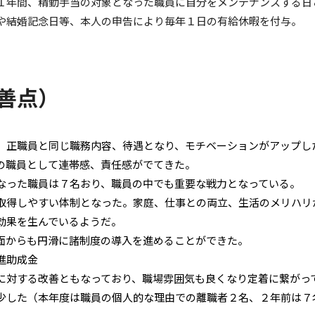
１年間、精勤手当の対象となった職員に自分をメンテナンスする日
や結婚記念日等、本人の申告により毎年１日の有給休暇を付与。
善点）
、正職員と同じ職務内容、待遇となり、モチベーションがアップし
の職員として連帯感、責任感がでてきた。
なった職員は７名おり、職員の中でも重要な戦力となっている。
取得しやすい体制となった。家庭、仕事との両立、生活のメリハリ
効果を生んでいるようだ。
面からも円滑に諸制度の導入を進めることができた。
進助成金
に対する改善ともなっており、職場雰囲気も良くなり定着に繋がっ
少した（本年度は職員の個人的な理由での離職者２名、２年前は