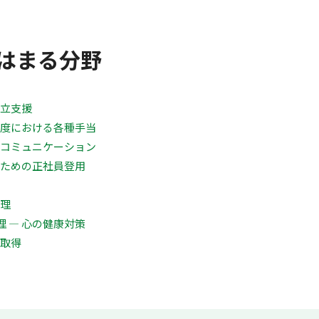
はまる分野
両立支援
制度における各種手当
なコミュニケーション
のための正社員登用
管理
 ― 心の健康対策
の取得