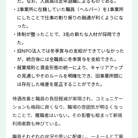
た。なお、人員減は定年退職によるものである。
2事業所に在籍していた職員（ヘルパー）を1事業所
にしたことで仕事の割り振りの融通が利くようにな
った。
体制が整ったことで、3名の新たな人材が採用でき
た。
旧NPO法人では冬季賞与の支給ができていなかった
が、統合後には全職員に冬季賞与を支給できた。
就業規則と賃金形態の統一により、キャリアアップ
の見通しやそのルールを明確化でき、旧事業所間に
は存在した格差を是正することができた。
待遇改善と職員の負担軽減が実現され、コミュニケー
ションも格段に良くなり、職場の雰囲気が明るくなっ
たことで、離職者はいない。その影響も相まって新規
利用者数も伸びている。
職員それぞれの状況や思いに配慮し、一人一人と丁寧