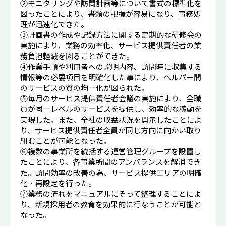
②モニタリングや訪問計画等について書式の標準化を
図ったことにより、書類の把握が容易になり、事務処
理が迅速化できた。
③計画書の作成や記録方法に関する定期的な研修会の
実施により、業務の効率化、サービス提供責任者の業
務負担軽減を図ることができた。
④作業手順や利用者への説明内容、訪問時に収集する
情報等の必要項目を明確化した事により、ヘルパー間
のサービスの質の均一化が図られた。
⑤毎月のサービス提供責任者会議の実施により、全職
員が同一レベルのサービスを提供し、効率的な稼動を
実現した。また、全社の収益状況を開示したことによ
り、サービス提供責任者全員が同じ方向に向かい取り
組むことが可能となった。
⑥複数の事業所を統括する運営管理グループを設置し
たことにより、各事業所間のアンバランスを解消でき
た。訪問効率の改善の為、サービス提供エリアの明確
化・再設定を行った。
⑦業務の流れをマニュアルにそって整理することによ
り、新規採用者の教育を効果的に行なうことが可能と
なった。