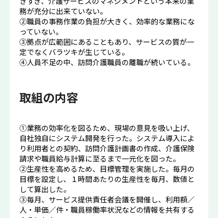
きすぎ、介護サービスのマネジメントという本来の業
務が充分に出来ていない。
②職員の事務作業の負担が大きく、効率的な業務にな
っていない。
③拠点が広範囲にあることもあり、サービスの質が一
定でなくバラツキが生じている。
④人員不足の中、訪問介護職員の離職が続いている。
取組の内容
①業務の効率化を図るため、現場の意見を吸い上げ、
自社独自にシステム開発を行った。システム導入によ
り利用者との契約、訪問介護計画書の作成、介護保険
請求や職員給与計算に至るまで一元化を図った。
②生産性を高めるため、目標管理を実施した。毎月の
目標を設定し、１時間あたりの生産性を毎月、数値と
して算出した。
③毎月、サービス提供責任者会議を開催し、利用額／
人・単価／件・職員稼働率状況などの情報を共有する