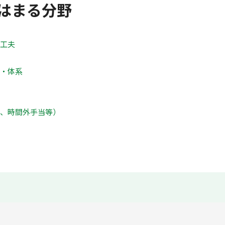
はまる分野
の工夫
方・体系
勤、時間外手当等）