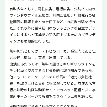
有料広告として、電柱広告、看板広告、公共バス内の
ウィンドウフィルム広告、町内回覧板、行政発行の福
祉関係の情報をまとめた冊子などへの広告出稿を行っ
た。それ以外に業務社用車のラッピングを目立つデザ
インにするなど事業所の知名度上げるためのブランデ
ィングも積極的に行った。
無料施策としては、テレビのローカル番組内にある伝
言板枠に応募し、実際に出演している。
出演にあたっては、無料で話せるギリギリのラインを
テレビ局と交渉するなど積極的な取り組みであった。
他にもローカルケーブルテレビ局の「地元の女性社
長」を取り上げた番組にも出演している。前述の伝言
板出演時の動画は動画サイトでのネット配信と共に事
業所ホームページでも閲覧できるよう工夫を施した。
実際の効果は今後に期待するところである。