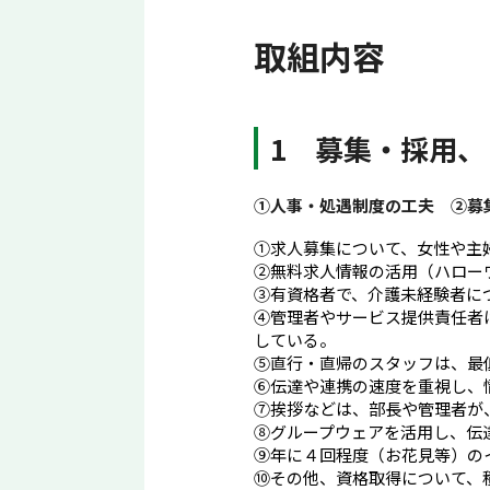
取組内容
1 募集・採用
①人事・処遇制度の工夫 ②募
①求人募集について、女性や主
②無料求人情報の活用（ハロー
③有資格者で、介護未経験者に
④管理者やサービス提供責任者
している。
⑤直行・直帰のスタッフは、最
⑥伝達や連携の速度を重視し、
⑦挨拶などは、部長や管理者が
⑧グループウェアを活用し、伝
⑨年に４回程度（お花見等）の
⑩その他、資格取得について、