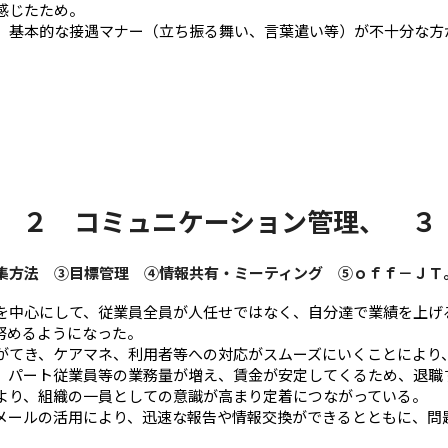
感じたため。
、基本的な接遇マナー（立ち振る舞い、言葉遣い等）が不十分な方
、 ２ コミュニケーション管理、 
集方法 ③目標管理 ④情報共有・ミーティング ⑤ｏｆｆ－ＪＴ
を中心にして、従業員全員が人任せではなく、自分達で業績を上げ
努めるようになった。
がてき、ケアマネ、利用者等への対応がスムーズにいくことにより
、パート従業員等の業務量が増え、賃金が安定してくるため、退職
より、組織の一員としての意識が高まり定着につながっている。
メールの活用により、迅速な報告や情報交換ができるとともに、問