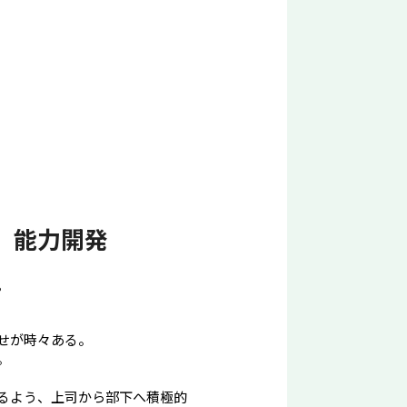
３ 能力開発
。
せが時々ある。
。
るよう、上司から部下へ積極的