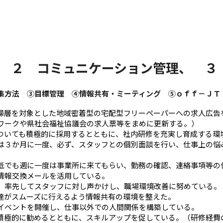
、 ２ コミュニケーション管理、 
集方法 ③目標管理 ④情報共有・ミーティング ⑤ｏｆｆ－ＪＴ
婦層を対象とした地域密着型の宅配型フリーペーパーへの求人広告
ワークや県社会福祉協議会の求人票等をまめに更新する。）
ついても積極的に採用するとともに、社内研修を充実し育成する環
は３か月に一度、必ず、スタッフとの個別面談を行い、仕事上の悩
低でも週に一度は事業所に来てもらい、勤務の確認、連絡事項等の
情報交換メールを活用している。
、率先してスタッフに対し声かけし、職場環境改善に努めている。
達がスムーズに行えるよう情報共有の環境を整えた。
イベントを開催し、仕事以外での人間関係を構築している。
積極的に勧めるとともに、スキルアップを促している。（研修経費