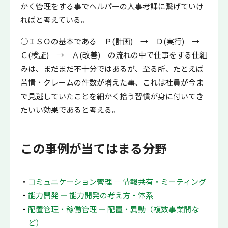
かく管理をする事でヘルパーの人事考課に繋げていけ
ればと考えている。
○ＩＳＯの基本である Ｐ(計画) → Ｄ(実行) →
Ｃ(検証) → Ａ(改善) の流れの中で仕事をする仕組
みは、まだまだ不十分ではあるが、至る所、たとえば
苦情・クレームの件数が増えた事、これは社員が今ま
で見逃していたことを細かく拾う習慣が身に付いてき
たいい効果であると考える。
この事例が当てはまる分野
コミュニケーション管理 ― 情報共有・ミーティング
能力開発 ― 能力開発の考え方・体系
配置管理・稼働管理 ― 配置・異動（複数事業間な
ど）