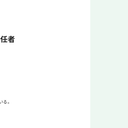
責任者
いる。