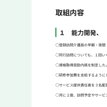
取組内容
１ 能力開発、
○登録訪問介護員の早朝・夜間
○同行訪問についても、１回い
○資格取得奨励内規を制定した
○研修参加費を支給するように
○サービス提供責任者を３名配
○月に２度、訪問予定やサービ